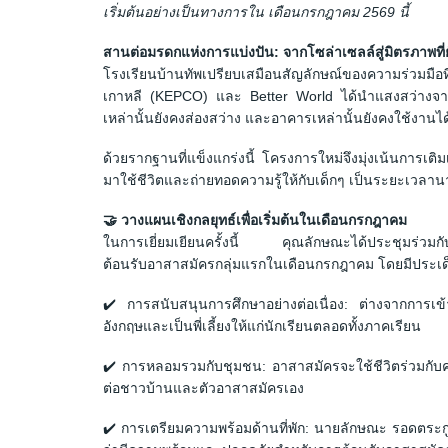
เริ่มต้นอย่างเป็นทางการใน เดือนกรกฎาคม 2569 นี้
สานต่อมรดกแห่งการแบ่งปัน: จากโซล่าเซลล์สู่มิตรภาพที่ยั
โรงเรียนบ้านทัพเปรียบเสมือนสัญลักษณ์ของความร่วมมือท
เกาหลี (KEPCO) และ Better World ได้นำแสงสว่างจากโ
เหล่านั้นยังคงส่องสว่าง และอาคารเหล่านั้นยังคงใช้งานได
ด้วยรากฐานที่แข็งแกร่งนี้ โครงการใหม่จึงมุ่งเน้นการเติ
มาใช้ชีวิตและถ่ายทอดความรู้ให้กับเด็กๆ เป็นระยะเวลาน
🤝 วางแผนเชิงกลยุทธ์เพื่อเริ่มต้นในเดือนกรกฎาคม
ในการเยี่ยมเยียนครั้งนี้ คุณลักษณะได้ประชุมร่วมกับฝ
ต้อนรับอาสาสมัครกลุ่มแรกในเดือนกรกฎาคม โดยมีประเด็น
✔️ การสนับสนุนการศึกษาอย่างต่อเนื่อง: ต่างจากการเ
อังกฤษและเป็นพี่เลี้ยงให้แก่นักเรียนตลอดทั้งภาคเรียน
✔️ การหลอมรวมกับชุมชน: อาสาสมัครจะใช้ชีวิตร่วมกับคนใน
ต่อชาวบ้านและตัวอาสาสมัครเอง
✔️ การเตรียมความพร้อมด้านที่พัก: นายลักษณะ รอดตระกูล