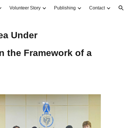
Volunteer Story
Publishing
Contact
ion
ea Under
in the Framework of a
t