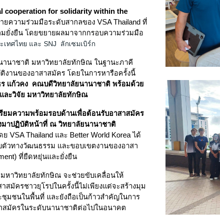
l cooperation for solidarity within the
อข่ายความร่วมมือระดับสากลของ VSA Thailand ที่
วามยั่งยืน โดยขยายผลมาจากกรอบความร่วมมือ
ะเทศไทย และ SNJ ลักเซมเบิร์ก
ัยนานาชาติ มหาวิทยาลัยทักษิณ ในฐานะภาคี
บัติงานของอาสาสมัคร โดยในการหารือครั้งนี้
ร แก้วคง
คณบดีวิทยาลัยนานาชาติ พร้อมด้วย
ละวิจัย มหาวิทยาลัยทักษิณ
รียมความพร้อมรอบด้านเพื่อต้อนรับอาสาสมัคร
าปฏิบัติหน้าที่ ณ วิทยาลัยนานาชาติ
โดย VSA Thailand และ Better World Korea ได้
รับตัวทางวัฒนธรรม และขอบเขตงานของอาสา
t) ที่ยืดหยุ่นและยั่งยืน
มหาวิทยาลัยทักษิณ จะช่วยขับเคลื่อนให้
สมัครชาวยุโรปในครั้งนี้ไม่เพียงแต่จะสร้างมุม
ชุมชนในพื้นที่ และยังถือเป็นก้าวสำคัญในการ
าสาสมัครในระดับนานาชาติต่อไปในอนาคต