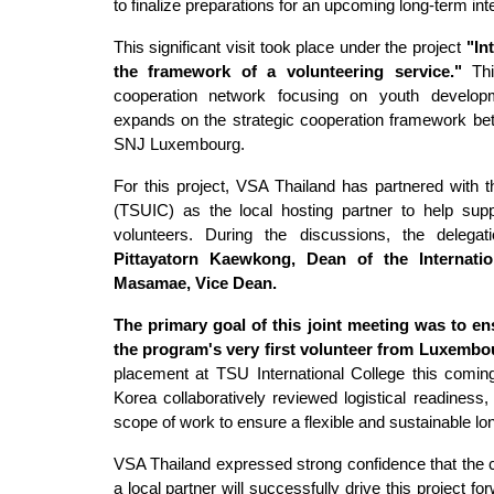
to finalize preparations for an upcoming long-term in
This significant visit took place under the project
"In
the framework of a volunteering service."
This
cooperation network focusing on youth developme
expands on the strategic cooperation framework be
SNJ Luxembourg.
For this project, VSA Thailand has partnered with t
(TSUIC) as the local hosting partner to help supp
volunteers. During the discussions, the delega
Pittayatorn Kaewkong, Dean of the Internati
Masamae, Vice Dean.
The primary goal of this joint meeting was to 
the program's very first volunteer from Luxembo
placement at TSU International College this comi
Korea collaboratively reviewed logistical readiness,
scope of work to ensure a flexible and sustainable l
VSA Thailand expressed strong confidence that the ca
a local partner will successfully drive this project 