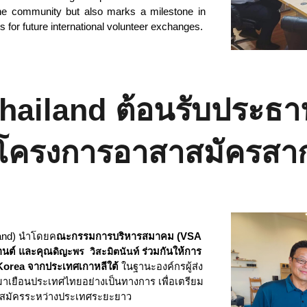
 the community but also marks a milestone in
s for future international volunteer exchanges.
hailand ต้อนรับประธา
นโครงการอาสาสมัครสากล
and) นำโดยค
ณะกรรมการบริหารสมาคม (VSA
านต์ และคุณ
ดิญะพร วิสะมิตนันท์
ร่วมกันให้การ
 Korea จากประเทศเกาหลีใต้
ในฐานะองค์กรผู้ส่ง
าเยือนประเทศไทยอย่างเป็นทางการ เพื่อเตรียม
าสมัครระหว่างประเทศระยะยาว