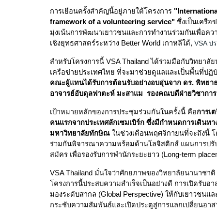
การเยือนครั้งสำคัญนี้อยู่ภายใต้โครงการ
"Internationa
framework of a volunteering service"
ซึ่งเป็นเครื
มุ่งเน้นการพัฒนาเยาวชนและการทำงานร่วมกันเพื่อค
เชิงยุทธศาสตร์ระหว่าง
Better World
เกาหลีใต้,
VSA ปร
สำหรับโครงการนี้ VSA Thailand ได้ร่วมมือกับวิทยาล
เครือข่ายประเทศไทย ที่จะมาช่วยดูแลและเป็นพื้นที่ปฏิ
พิทยาธ
คณะผู้แทนได้รับการต้อนรับอย่างอบอุ่นจาก ดร.
อาจารย์
อับดุลฟาตะห์ มะสาแม
รองคณบดีฝ่ายวิชาการแ
เป้าหมายหลักของการประชุมร่วมกันในครั้งนี้ คือ
การเต
คนแรกจากประเทศลักเซมเบิร์ก ซึ่งมีกำหนดการเดินทางม
มหาวิทยาลัยทักษิณ
ในช่วงเดือนพฤศจิกายนที่จะถึงนี้ 
ร่วมกันพิจารณาความพร้อมด้านโลจิสติกส์ แผนการป
สมัคร เพื่อรองรับการพำนักระยะยาว (Long-term placemen
VSA Thailand มั่นใจว่าศักยภาพของวิทยาลัยนานาชาติ 
โครงการนี้ประสบความสำเร็จเป็นอย่างดี การเปิดรับอาสา
มองระดับสากล (Global Perspective) ให้กับเยาวชนและ
กระชับความสัมพันธ์และเปิดประตูสู่การแลกเปลี่ยนอ