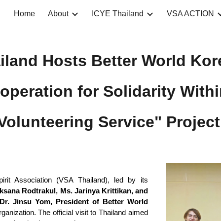
Home
About
ICYE Thailand
VSA ACTION
ip to main content
Skip to navigat
iland Hosts Better World Kor
ooperation for Solidarity With
Volunteering Service" Projec
it Association (VSA Thailand), led by its
ana Rodtrakul, Ms. Jarinya Krittikan, and
. Jinsu Yom, President of Better World
nization. The official visit to Thailand aimed