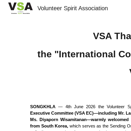
Volunteer Spirit Association
Sk
VSA Tha
the "International C
SONGKHLA
— 4th June 2026 the Volunteer Spir
Executive Committee (VSA EC)—including Mr. Laks
Ms. Diyaporn Wisamitanan—warmly welcomed Dr
from South Korea,
which serves as the Sending Orga