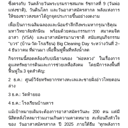
ซึ่งตรงกับ วันคล้ายวันพระบรมราชสมภพ รัชกาลที่ 9 (วันพ่อ
แห่งชาติ), วันดินโลก และวันอาสาสมัครสากล พลังแห่งการ
ให้ของชาวสงขลาได้ถูกจุดประกายขึ้นอย่างงดงาม
เพื่อเป็นการเฉลิมฉลองและน้อมรำลึกถึงพระมหากรุณาธิคุณ
มหาวิทยาลัยทักษิณ พร้อมด้วยคณะกรรมการ สมาคมจิต
อาสา (VSA) และอาสาสมัครนานาชาติ สนับสนุนกิจกรรม
"บวร" (บ้าน-วัด-โรงเรียน) Big Cleaning Day ระหว่างวันที่ 2–
4 ธันวาคม ที่ผ่านมา เพื่อฟื้นฟูพื้นที่หลังน้ำลด
กิจกรรมนี้สอดคล้องกับปณิธานของ "พ่อหลวง" ในเรื่องการ
ดูแลทรัพยากรดินและการช่วยเหลือสังคม โดยมีการลงพื้นที่
ฟื้นฟูใน 3 จุดสำคัญ:
2 ธ.ค.: ศูนย์วิจัยทรัพยากรทางทะเลและชายฝั่งอ่าวไทยตอน
ล่าง
3 ธ.ค.: วัดท้ายยอ
4 ธ.ค.: โรงเรียนบ้านหาร
แม้เป้าหมายเดิมจะต้องการอาสาสมัครวันละ 200 คน แต่มี
นิสิตหลั่งไหลมาร่วมงานเกินความคาดหมาย สะท้อนถึงหัวใจ
ของ วันอาสาสมัครสากล ปี 2025 ภายใต้ธีม "ทุกพลังการ