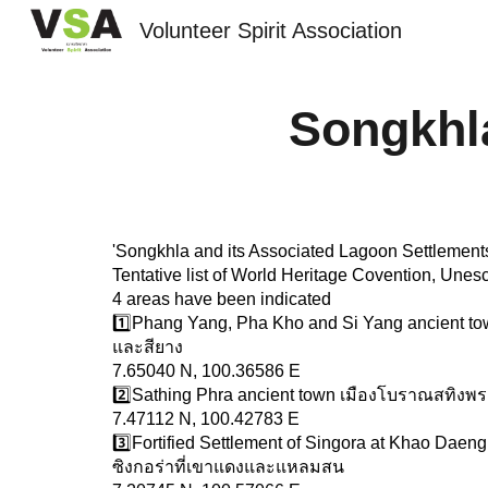
Volunteer Spirit Association
Sk
Songkhla
'Songkhla and its Associated Lagoon Settlement
Tentative list of World Heritage Covention, Unes
4 areas have been indicated
1️⃣Phang Yang, Pha Kho and Si Yang ancient t
และสียาง
7.65040 N, 100.36586 E
2️⃣Sathing Phra ancient town เมืองโบราณสทิงพ
7.47112 N, 100.42783 E
3️⃣Fortified Settlement of Singora at Khao Da
ซิงกอร่าที่เขาแดงและแหลมสน