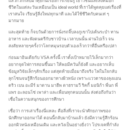
แล้วก็วกกลับมาคุยกันเรื่องการเรียนรู้ เยาวชนและสังคมอีก
ชีวิตในแต่ละวันเหมือนเป็น ideal world ที่เราได้พูดคุยแต่เรื่องที่
เราสนใจ เรียนรู้สิ่งใหม่ทุกนาที และได้ใช้ชีวิตกับคนเท่ ๆ
มากมาย
และสุดท้าย ก็จบวันด้วยการนั่งรถจิ๊บลงภูเขาไปเต้นระบำ ทาน
อาหาร และฟังดนตรีกับชาวบ้าน เวลาบนนั้น ผ่านไปเร็ว จน
สงสัยหลายๆครั้งว่าโลกหมุนรอบตัวเองเร็วกว่าที่อื่นหรือเปล่า
ก่อนมาอินเดียกับ VSA ครั้งนี้ เราตั้งเป้าหมายไว้เล็กมากว่า
อยากจุดไฟการสอนขึ้นมา ให้พอมีควันก็ยังดี และอยากเห็บ
ข้อมูลวิจัยเล็กๆสักเรื่อง แต่สุดท้ายเมื่อมาถึงจริง ไฟในใจกลับ
ลุกโชนจนรู้สึกร้อนออกมาทางผิวหนัง เพราะแววตาของลุงแอน
ดริว เบน อะมีร์ มาดาน มาฮีพ ดาฮรามวี ริคกี้ มอนิก้า พี่นก พี่
แพร อะลอนโซ่ เพาล่า และเพื่อนทุกคนบนนั้น ส่งต่อถึงกันว่า
เชื่อในความสนุกของการศึกษา
เชื่อว่า การเล่าเรื่องนี่แหละ คือสิ่งที่เราจะนำศักยภาพของ
นักศึกษาออกมาได้ ตอนนี้กลับมาบ้านแล้ว ยังมีความรู้สึกร้อน
ออกผิวหนังเหมือนเดิม และหวังเป็นอย่างยิ่งว่า โปรเจคที่กำลัง