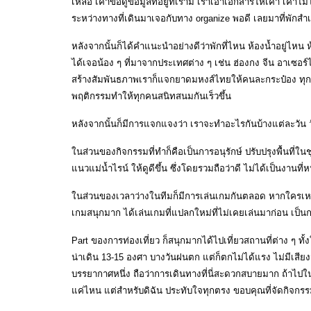
เหลือ เค้าขอดูข้อมูลที่อยู่ที่เรามี เราเอาเอกสารให้เค้า เค้
ระหว่างทางที่เดินมาเจอกับทาง organize พอดี เลยมาที่พักสำเ
หลังจากนั้นก็ได้คำแนะนำอย่างดีว่าพักที่ไหน ห้องน้ำอยู่ไหน
ได้เจอน้อง ๆ ที่มาจากประเทศต่าง ๆ เช่น ฮ่องกง จีน อาเซอ
สร้างสัมพันธภาพเราก็แจกยาดมหงส์ไทยให้คนละกระป๋อง ทุ
พฤติกรรมทำให้ทุกคนสนิทสนมกันเร็วขึ้น
หลังจากนั้นก็มีการแจกแจงว่า เราจะทำอะไรกันบ้างแต่ละวัน
ในส่วนของกิจกรรมที่ทำก็คือเป็นการอนุรักษ์ ปรับปรุงพื้นที่
แนวแม่น้ำไรน์ ให้ดูดีขึ้น ซึ่งโดยรวมถือว่าดี ไม่ได้เป็นงานที่
ในส่วนของเวลาว่างในทีมก็มีการเล่นเกมกันตลอด หากใครเหนื
เกมสนุกมาก ได้เล่นเกมที่แปลกใหม่ที่ไม่เคยเล่นมาก่อน เป็น
Part ของการท่องเที่ยว ก็สนุกมากได้ไปเที่ยวสถานที่ต่าง ๆ
น่าเดิน 13-15 องศา บางวันฝนตก แต่ก็ตกไม่ได้แรง ไม่มีเสียง
บรรยากาศหนึ่ง ถือว่าการเดินทางที่นี่สะดวกสบายมาก ถ้าไปใ
แค่ไหน แต่สำหรับดิฉัน ประทับใจทุกตรง ขอบคุณที่จัดกิจกรรม