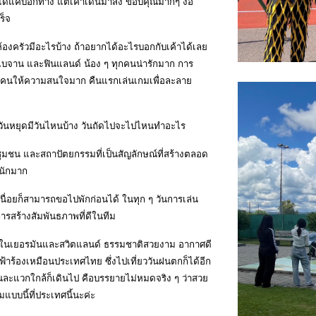
าไม่ได้แค่บอกทาง แต่เค้าเดินมาส่ง ขอบคุณมากๆ งือ
ร็จ
 ห้องครัวมีอะไรบ้าง ถ้าอยากได้อะไรบอกกับเค้าได้เลย
ร์ไบจาน และฟินแลนด์ น้อง ๆ ทุกคนน่ารักมาก การ
กคนให้ความสนใจมาก คืนแรกเล่นเกมเพื่อละลาย
 วันหยุดมีวันไหนบ้าง วันถัดไปจะไปไหนทำอะไร
ในชุมชน และสถาปัตยกรรมที่เป็นสัญลักษณ์ที่สร้างตลอด
หนักมาก
่อยก็สามารถขอไปพักก่อนได้ ในทุก ๆ วันการเล่น
การสร้างสัมพันธภาพที่ดีในทีม
 ทั้งในเยอรมันและสวิตแลนด์ ธรรมชาติสวยงาม อากาศดี
ฟ้าร้องเหมือนประเทศไทย ซึ่งไปเที่ยววันฝนตกก็ได้อีก
นละแวกใกล้ก็เดินไป คือบรรยายไม่หมดจริง ๆ ว่าสวย
แบบนี้ที่ประเทศนี้นะค่ะ