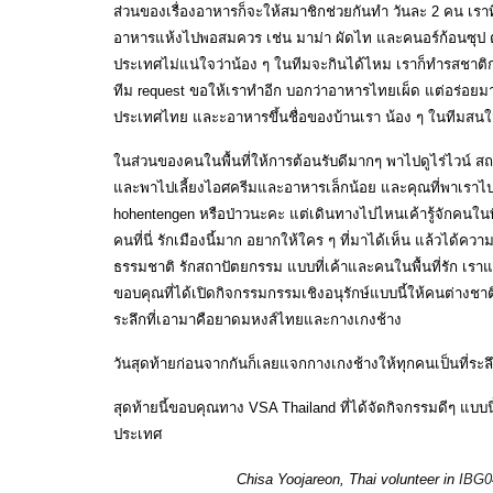
ส่วนของเรื่องอาหารก็จะให้สมาชิกช่วยกันทำ วันละ 2 คน เราท
อาหารแห้งไปพอสมควร เช่น มาม่า ผัดไท และคนอร์ก้อนซุป 
ประเทศไม่แน่ใจว่าน้อง ๆ ในทีมจะกินได้ไหม เราก็ทำรสชาติก
ทีม request ขอให้เราทำอีก บอกว่าอาหารไทยเผ็ด แต่อร่อยมา
ประเทศไทย และะอาหารขึ้นชื่อของบ้านเรา น้อง ๆ ในทีม
ในส่วนของคนในพื้นที่ให้การต้อนรับดีมากๆ พาไปดูไร่ไวน์ สถ
และพาไปเลี้ยงไอศครีมและอาหารเล็กน้อย และคุณที่พาเราไปทำ
hohentengen หรือป่าวนะคะ แต่เดินทางไปไหนเค้ารู้จักคนในพื
คนที่นี่ รักเมืองนี้มาก อยากให้ใคร ๆ ที่มาได้เห็น แล้วได้ควา
ธรรมชาติ รักสถาปัตยกรรม แบบที่เค้าและคนในพื้นที่รัก เราแจ้
ขอบคุณที่ได้เปิดกิจกรรมกรรมเชิงอนุรักษ์แบบนี้ให้คนต่างชาติเ
ระลึกที่เอามาคือยาดมหงส์ไทยและกางเกงช้าง
วันสุดท้ายก่อนจากกันก็เลยแจกกางเกงช้างให้ทุกคนเป็นที่ระล
สุดท้ายนี้ขอบคุณทาง VSA Thailand ที่ได้จัดกิจกรรมดีๆ แบบ
ประเทศ
Chisa Yoojareon, Thai volunteer in
IBG0