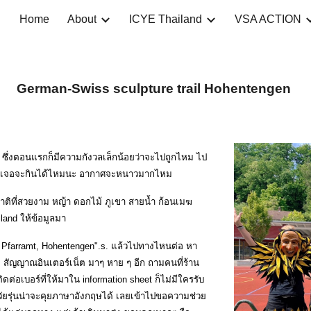
Home
About
ICYE Thailand
VSA ACTION
ip to main content
Skip to navigat
German-Swiss sculpture trail Hohentengen
ซึ่งตอนแรกก็มีความกังวลเล็กน้อยว่าจะไปถูกไหม ไป
ี่ไปเจอจะกินได้ไหมนะ อากาศจะหนาวมากไหม
าติที่สวยงาม หญ้า ดอกไม้ ภูเขา สายน้ำ ก้อนเมฆ
and ให้ข้อมูลมา
 Pfarramt, Hohentengen".s. แล้วไปทางไหนต่อ หา
อ สัญญาณอินเตอร์เน็ต มาๆ หาย ๆ อีก ถามคนที่ร้าน
ต่อเบอร์ที่ให้มาใน information sheet ก็ไม่มีใครรับ
วัยรุ่นน่าจะคุยภาษาอังกฤษได้ เลยเข้าไปขอความช่วย