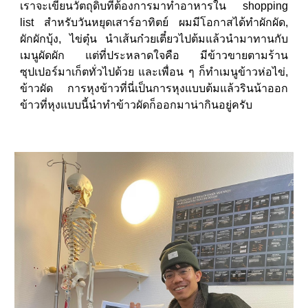
เราจะเขียนวัตถุดิบที่ต้องการมาทำอาหารใน shopping
list สำหรับวันหยุดเสาร์อาทิตย์ ผมมีโอกาสได้ทำผักผัด,
ผักผักบุ้ง, ไข่ตุ๋น นำเส้นก๋วยเตี๋ยวไปต้มแล้วนำมาทานกับ
เมนูผัดผัก แต่ที่ประหลาดใจคือ มีข้าวขายตามร้าน
ซุปเปอร์มาเก็ตทั่วไปด้วย และเพื่อน ๆ ก็ทำเมนูข้าวห่อไข่,
ข้าวผัด การหุงข้าวที่นี่เป็นการหุงแบบต้มแล้วรินน้าออก
ข้าวที่หุงแบบนี้นำทำข้าวผัดก็ออกมาน่ากินอยู่ครับ