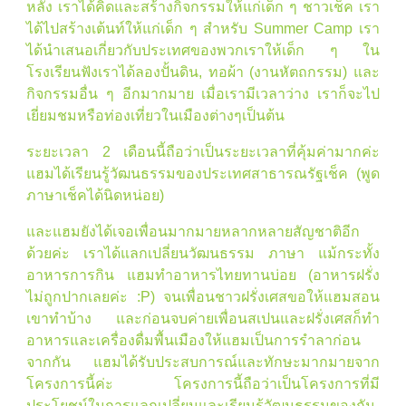
หลัง เราได้คิดและสร้างกิจกรรมให้แก่เด็ก ๆ ชาวเช็ค เรา
ได้ไปสร้างเต้นท์ให้แก่เด็ก ๆ สำหรับ Summer Camp เรา
ได้นำเสนอเกี่ยวกับประเทศของพวกเราให้เด็ก ๆ ใน
โรงเรียนฟังเราได้ลองปั้นดิน, ทอผ้า (งานหัตถกรรม) และ
กิจกรรมอื่น ๆ อีกมากมาย เมื่อเรามีเวลาว่าง เราก็จะไป
เยี่ยมชมหรือท่องเที่ยวในเมืองต่างๆเป็นต้น
ระยะเวลา 2 เดือนนี้ถือว่าเป็นระยะเวลาที่คุ้มค่ามากค่ะ
แฮมได้เรียนรู้วัฒนธรรมของประเทศสาธารณรัฐเช็ค (พูด
ภาษาเช็คได้นิดหน่อย)
และแฮมยังได้เจอเพื่อนมากมายหลากหลายสัญชาติอีก
ด้วยค่ะ เราได้แลกเปลี่ยนวัฒนธรรม ภาษา แม้กระทั้ง
อาหารการกิน แฮมทำอาหารไทยทานบ่อย (อาหารฝรั่ง
ไม่ถูกปากเลยค่ะ :P) จนเพื่อนชาวฝรั่งเศสขอให้แฮมสอน
เขาทำบ้าง และก่อนจบค่ายเพื่อนสเปนและฝรั่งเศสก็ทำ
อาหารและเครื่องดื่มพื้นเมืองให้แฮมเป็นการรำลาก่อน
จากกัน แฮมได้รับประสบการณ์และทักษะมากมายจาก
โครงการนี้ค่ะ โครงการนี้ถือว่าเป็นโครงการที่มี
ประโยชน์ในการแลกเปลี่ยนและเรียนรู้วัฒนธรรมของกัน